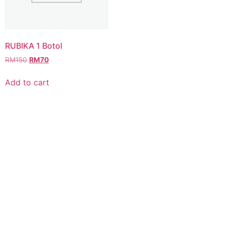
RUBIKA 1 Botol
Original
Current
RM
150
RM
70
price
price
was:
is:
Add to cart
RM150.
RM70.